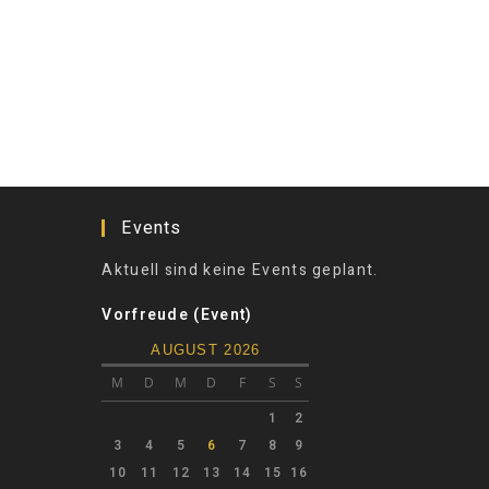
Events
Aktuell sind keine Events geplant.
Vorfreude (Event)
AUGUST 2026
M
D
M
D
F
S
S
1
2
3
4
5
6
7
8
9
10
11
12
13
14
15
16