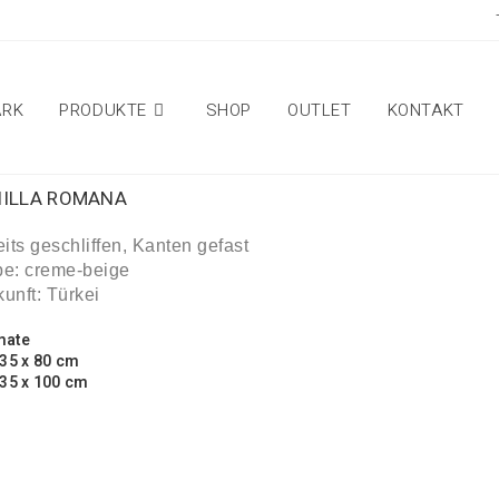
ARK
PRODUKTE
SHOP
OUTLET
KONTAKT
NILLA ROMANA
eits geschliffen, Kanten gefast
be: creme-beige
unft: Türkei
mate
 35 x 80 cm
 35 x 100 cm