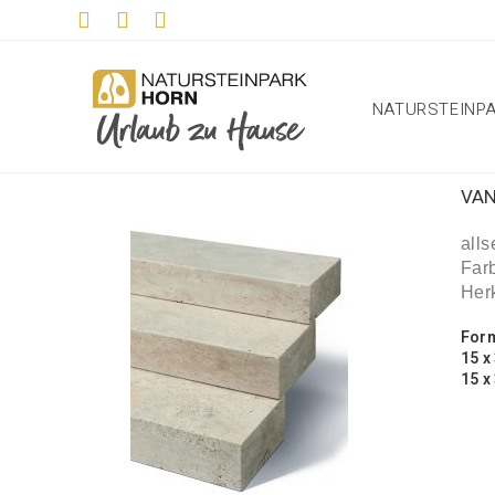
NATURSTEINP
VA
alls
Far
Herk
For
15 x
15 x