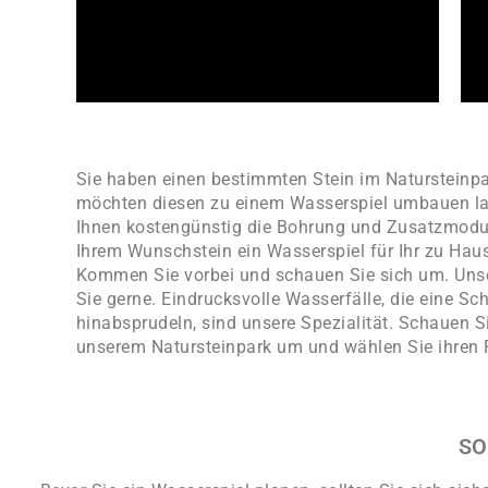
Sie haben einen bestimmten Stein im Natursteinp
möchten diesen zu einem Wasserspiel umbauen la
Ihnen kostengünstig die Bohrung und Zusatzmodu
Ihrem Wunschstein ein Wasserspiel für Ihr zu Ha
Kommen Sie vorbei und schauen Sie sich um. Uns
Sie gerne. Eindrucksvolle Wasserfälle, die eine S
hinabsprudeln, sind unsere Spezialität. Schauen Si
unserem Natursteinpark um und wählen Sie ihren 
SO