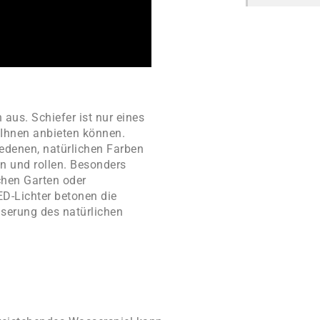
aus. Schiefer ist nur eines
 Ihnen anbieten können.
edenen, natürlichen Farben
n und rollen. Besonders
chen Garten oder
D-Lichter betonen die
serung des natürlichen