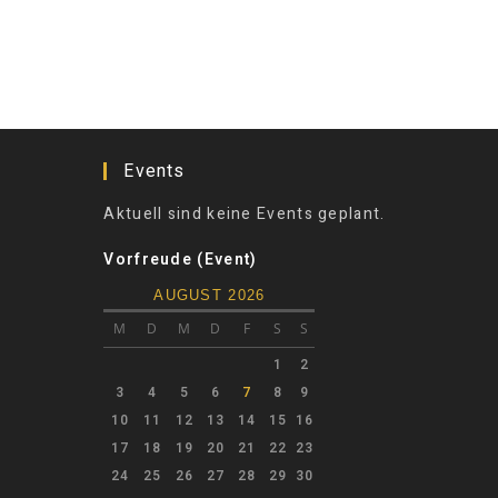
Events
Aktuell sind keine Events geplant.
Vorfreude (Event)
AUGUST 2026
M
D
M
D
F
S
S
1
2
3
4
5
6
7
8
9
10
11
12
13
14
15
16
17
18
19
20
21
22
23
24
25
26
27
28
29
30