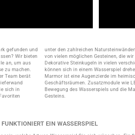
ark gefunden und
unter den zahlreichen Natursteinwänden 
ssen? Wir bieten
von vielen möglichen Gesteinen, die wir
le an, um aus
Dekorative Steinkugeln in vielen
verschi
use zu machen.
können sich in einem Wasserspiel drehe
er Team berät
Marmor ist eine Augenzierde im heimis
chieferwand
Geschäftsräumen. Zusatzmodule wie LE
e sich in
Bewegung des Wasserspiels und die Ma
Favoriten
Gesteins.
 FUNKTIONIERT EIN WASSERSPIEL