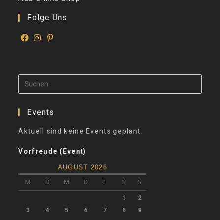
Folge Uns
Events
Aktuell sind keine Events geplant.
Vorfreude (Event)
AUGUST 2026
M
D
M
D
F
S
S
1
2
3
4
5
6
7
8
9