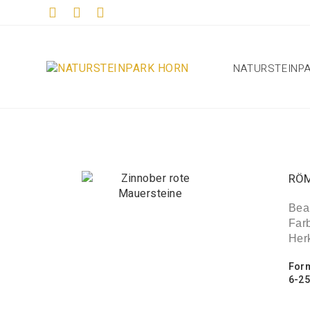
NATURSTEINP
RÖ
Bear
Farb
Her
For
6-25