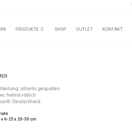
ARK
PRODUKTE
SHOP
OUTLET
KONTAKT
MER
beitung: allseits gespalten
e: hellrot-rötlich
kunft: Deutschland
mate
 x 6-25 x 20-30 cm