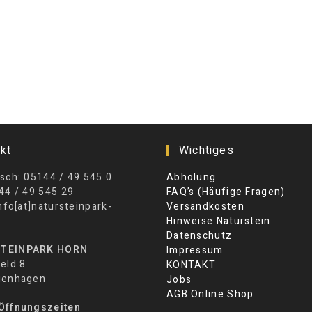
kt
Wichtiges
sch: 05144 / 49 545 0
Abholung
44 / 49 545 29
FAQ’s (Häufige Fragen)
info[at]natursteinpark-
Versandkosten
Hinweise Naturstein
Datenschutz
TEINPARK HORN
Impressum
eld 8
KONTAKT
ienhagen
Jobs
AGB Online Shop
Öffnungszeiten