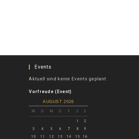
Events
Aktuell sind keine Events geplant.
Vorfreude (Event)
AUGUST 2026
M
D
M
D
F
S
S
1
2
3
4
5
6
7
8
9
10
11
12
13
14
15
16