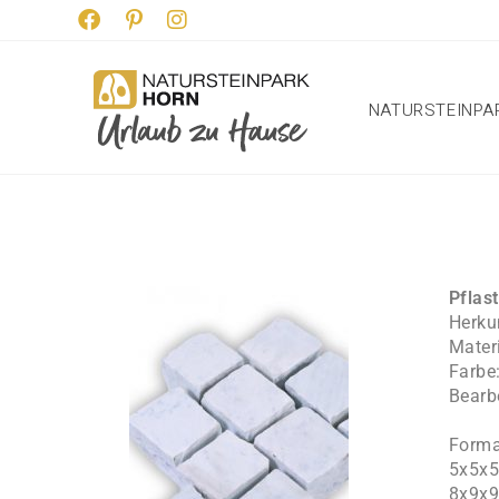
NATURSTEINPA
Pflas
Herkun
Mater
Farbe
Bearb
Forma
5x5x
8x9x