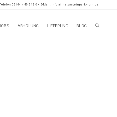
Telefon 05144 / 49 545 0 • E-Mail: info[at]natursteinpark-horn.de
JOBS
ABHOLUNG
LIEFERUNG
BLOG