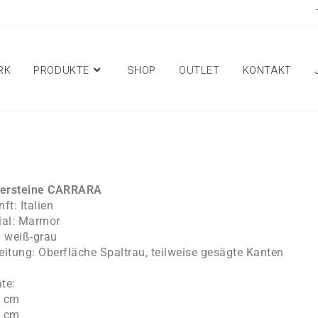
RK
PRODUKTE
SHOP
OUTLET
KONTAKT
tersteine CARRARA
ft: Italien
ial: Marmor
: weiß-grau
eitung: Oberfläche Spaltrau, teilweise gesägte Kanten
te:
5 cm
9 cm