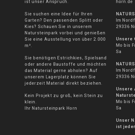
ist unser Anspruch.
horn.de
Sie suchen eine Idee für Ihren
NATURS
Garten? Den passenden Splitt oder
Im Nordf
Kies? Schauen Sie in unserem
29336 N
Natursteinpark vorbei und genießen
Unsere 
Sie eine Ausstellung von über 2.000
Mo bis F
m².
Sa 08:
Sie benötigen Estrichkies, Spielsand
NATURS
oder andere Baustoffe und möchten
Im Nordf
das Material gerne abholen? Auf
29336 N
unserem Lagerplatz können Sie
jederzeit Material direkt beziehen.
Unsere 
Naturst
Kein Projekt zu groß, kein Stein zu
Mo bis F
klein.
Sa 07:
Ihr Natursteinpark Horn
Unser 
ist jede