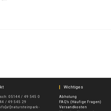
kt
Wichtiges
sch: 05144 / 49 545 0
Abholung
44 / 49 545 29
FAQ’s (Häufige Fragen)
info[at]natursteinpark-
Versandkosten