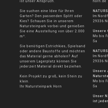
ist unser Anspruch.
horn.de
Sie suchen eine Idee für Ihren
NATURS
Garten? Den passenden Splitt oder
Im Nordf
Kies? Schauen Sie in unserem
29336 N
Natursteinpark vorbei und genießen
Unsere 
Sie eine Ausstellung von über 2.000
Mo bis F
m².
Sa 08:
Sie benötigen Estrichkies, Spielsand
NATURS
oder andere Baustoffe und möchten
Im Nordf
das Material gerne abholen? Auf
29336 N
unserem Lagerplatz können Sie
jederzeit Material direkt beziehen.
Unsere 
Naturst
Kein Projekt zu groß, kein Stein zu
Mo bis F
klein.
Sa 07:
Ihr Natursteinpark Horn
Unser 
ist jede