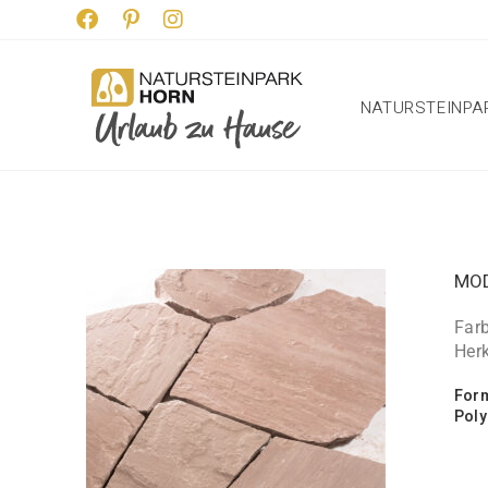
NATURSTEINPA
MO
Farb
Herk
For
Poly