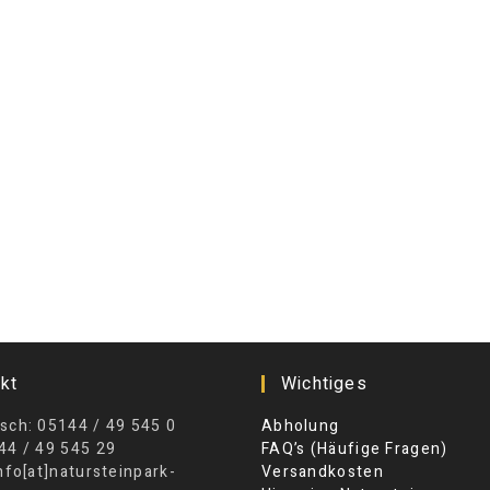
kt
Wichtiges
sch: 05144 / 49 545 0
Abholung
44 / 49 545 29
FAQ’s (Häufige Fragen)
info[at]natursteinpark-
Versandkosten