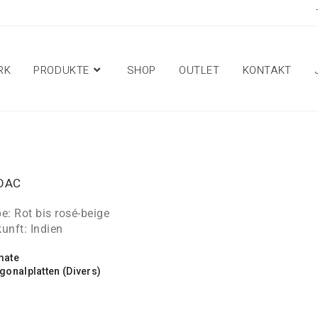
RK
PRODUKTE
SHOP
OUTLET
KONTAKT
DAC
e: Rot bis rosé-beige
unft: Indien
mate
gonalplatten (Divers)