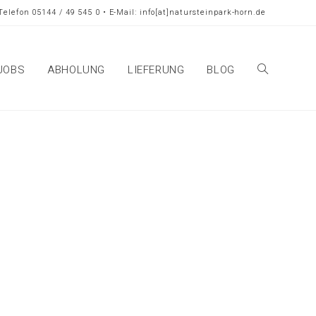
Telefon 05144 / 49 545 0 • E-Mail: info[at]natursteinpark-horn.de
JOBS
ABHOLUNG
LIEFERUNG
BLOG