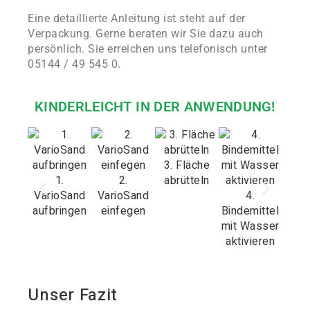
Eine detaillierte Anleitung ist steht auf der
Verpackung. Gerne beraten wir Sie dazu auch
persönlich. Sie erreichen uns telefonisch unter
05144 / 49 545 0.
KINDERLEICHT IN DER ANWENDUNG!
3. Fläche
1.
2.
abrütteln
5. 
VarioSand
VarioSand
4.
tro
aufbringen
einfegen
Bindemittel
la
mit Wasser
aktivieren
Unser Fazit