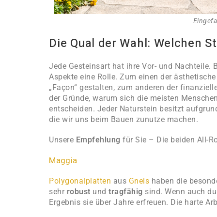
Eingefa
Die Qual der Wahl: Welchen St
Jede Gesteinsart hat ihre Vor- und Nachteile. 
Aspekte eine Rolle. Zum einen der ästhetische
„Façon“ gestalten, zum anderen der finanziel
der Gründe, warum sich die meisten Menschen f
entscheiden. Jeder Naturstein besitzt aufgru
die wir uns beim Bauen zunutze machen.
Unsere
Empfehlung
für Sie – Die beiden All-R
Maggia
Polygonalplatten
aus
Gneis
haben die besonde
sehr
robust
und
tragfähig
sind. Wenn auch du
Ergebnis sie über Jahre erfreuen. Die harte Ar