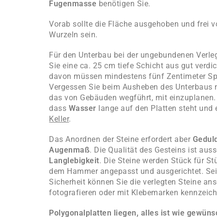
Fugenmasse
benötigen Sie.
Vorab sollte die Fläche ausgehoben und frei 
Wurzeln sein.
Für den Unterbau bei der
ungebundenen Verle
Sie eine ca. 25 cm tiefe Schicht aus gut
verdi
davon müssen mindestens fünf Zentimeter
Sp
Vergessen Sie beim Ausheben des Unterbaus 
das von Gebäuden wegführt, mit einzuplanen.
dass
Wasser
lange auf den Platten steht und
Keller
.
Das Anordnen der Steine erfordert aber
Geduld
Augenmaß
. Die Qualität des Gesteins ist aus
Langlebigkeit
. Die Steine werden Stück für S
dem Hammer angepasst und ausgerichtet. Seie
Sicherheit können Sie die verlegten Steine an
fotografieren oder mit Klebemarken kennzeic
Polygonalplatten liegen, alles ist wie gewüns