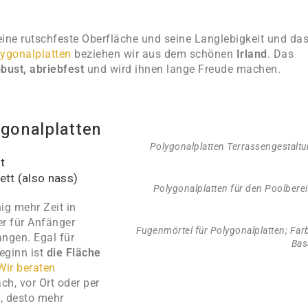
ine rutschfeste Oberfläche und seine Langlebigkeit und da
ygonalplatten
beziehen wir aus dem schönen
Irland
. Das
obust,
abriebfest
und wird ihnen lange Freude machen.
ygonalplatten
Polygonalplatten Terrassengestalt
t
tt (also nass)
Polygonalplatten für den Poolbere
ig mehr Zeit in
r für Anfänger
Fugenmörtel für Polygonalplatten; Far
ngen. Egal für
Bas
eginn ist
die Fläche
Wir beraten
h, vor Ort oder per
n
, desto mehr