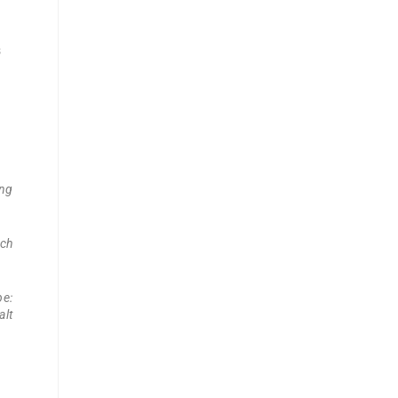
s
ung
ich
be:
alt