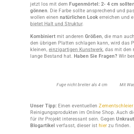
jetzt los mit dem
Fugenmörtel: 2- 4 cm sollte
gönnen
. Die Farbe sollte ansprechend und pa
wollen einen
natürlichen Look
erreichen und 
bietet Halt und Struktur
.
Kombiniert
mit anderen
Größen
, die man auc
den übrigen Platten schlagen kann, wird das P
kleinen,
einzigartigen Kunstwerk
, das mit den 
lange Bestand hat.
Haben Sie Fragen?
Wir ber
Fuge nicht breiter als 4 cm
Mit Wa
Unser Tipp:
Einen eventuellen
Zementschleier
Reinigungsprodukten im Online Shop. Auch d
für ihr Projekt interessant sein. Gegen
Unkrau
Blogartikel
verfasst, dieser ist
hier
zu finden.