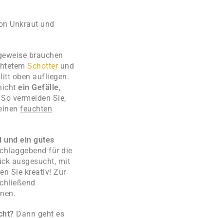
von Unkraut und
geweise
brauchen
chtetem
Schotter
und
litt
oben aufliegen.
nicht
ein Gefälle
,
 So vermeiden Sie,
 einen
feuchten
 und ein gutes
schlaggebend für die
tück ausgesucht, mit
n Sie kreativ! Zur
schließend
hnen.
cht?
Dann geht es