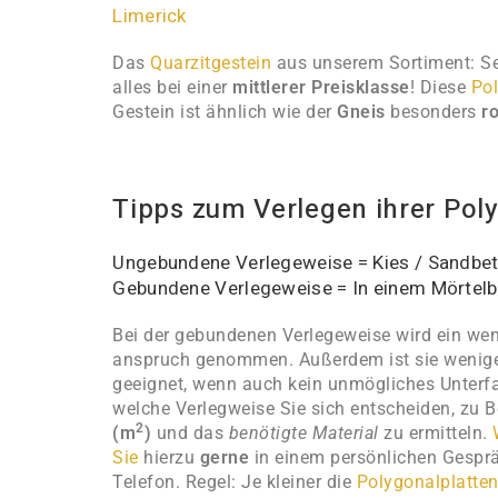
Limerick
Das
Quarzitgestein
aus unserem Sortiment: Se
alles bei einer
mittlerer Preisklasse
! Diese
Pol
Gestein ist ähnlich wie der
Gneis
besonders
r
Tipps zum Verlegen ihrer Pol
Ungebundene Verlegeweise = Kies / Sandbet
Gebundene Verlegeweise = In einem Mörtelbe
Bei der gebundenen Verlegeweise wird ein wen
anspruch genommen. Außerdem ist sie wenige
geeignet, wenn auch kein unmögliches Unterfa
welche Verlegweise Sie sich entscheiden, zu B
2
(m
)
und das
benötigte Material
zu ermitteln.
Sie
hierzu
gerne
in einem persönlichen Gespräc
Telefon. Regel: Je kleiner die
Polygonalplatte