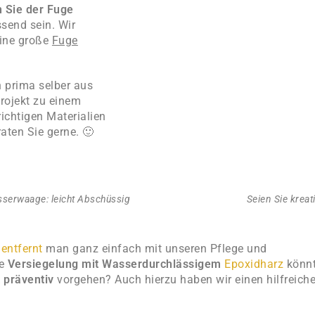
n Sie der Fuge
ssend sein. Wir
eine große
Fuge
h prima selber aus
rojekt zu einem
richtigen Materialien
aten Sie gerne. 🙂
sserwaage: leicht Abschüssig
Seien Sie kreat
 entfernt
man ganz einfach mit unseren Pflege und
ie
Versiegelung mit Wasserdurchlässigem
Epoxidharz
könn
t
präventiv
vorgehen? Auch hierzu haben wir einen hilfreich